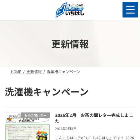
コ
ナ
ン
ビ
テ
ゲ
ン
ー
ツ
シ
へ
ョ
更新情報
ス
ン
キ
に
ッ
移
プ
動
HOME
更新情報
洗濯機キャンペーン
洗濯機キャンペーン
2026年2月 お茶の間レター完成しまし
お茶の間レター
た
2026年2月3日
こんにちは＼(^o^)／『いちはし』です！ 2026