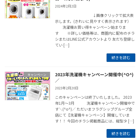
2024年2月2日
↓画像クリックで拡大表
示します。(きれいに見やすく表示されます）
洗濯機お買い得キャンペーン始まりま
す ※詳しい価格等は、商圏内に配布のチラ
シまたはLINE公式アカウントより 友だち登録し
てい […]
続きを読む
2023年洗濯機キャンペーン開催中(^O^)
キャンペーン
／
2023年2月20日
このキャンペーンは終了いたしました。 2023
年1月～3月 洗濯機キャンペーン開催中で
す＼(^o^)／ ただいまフラグシップグループ全
店にて【洗濯機キャンペーン】開催していま
す！！ 今回のチラシ掲載商品には、縦型タ […]
続きを読む