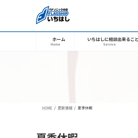
コ
ナ
ン
ビ
テ
ゲ
ン
ー
ツ
シ
ホーム
いちはしに相談出来るこ
へ
ョ
Home
Service
ス
ン
キ
に
ッ
移
プ
動
HOME
更新情報
夏季休暇
夏季休暇