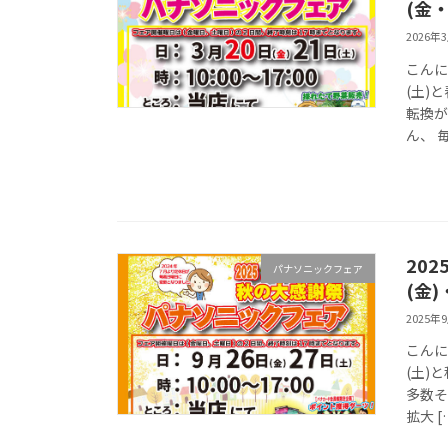
(金・
2026年
こんに
(土)
転換が
ん、 毎
20
パナソニックフェア
(金)
2025年
こんに
(土)
多数そ
拡大 [