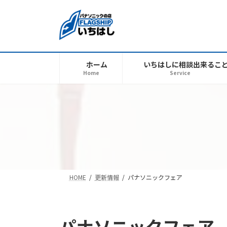
コ
ナ
ン
ビ
テ
ゲ
ン
ー
ツ
シ
ホーム
いちはしに相談出来るこ
へ
ョ
Home
Service
ス
ン
キ
に
ッ
移
プ
動
HOME
更新情報
パナソニックフェア
パナソニックフェア