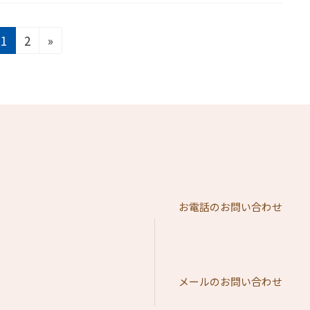
固
固
1
2
»
定
定
ペ
ペ
ー
ー
ジ
ジ
お電話のお問い合わせ
メールのお問い合わせ