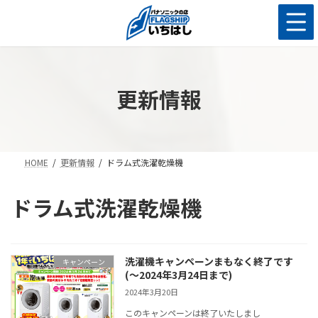
コ
ナ
ン
ビ
テ
ゲ
ン
ー
ツ
シ
へ
ョ
更新情報
ス
ン
キ
に
ッ
移
プ
動
HOME
更新情報
ドラム式洗濯乾燥機
ドラム式洗濯乾燥機
洗濯機キャンペーンまもなく終了です
キャンペーン
(～2024年3月24日まで)
2024年3月20日
このキャンペーンは終了いたしまし