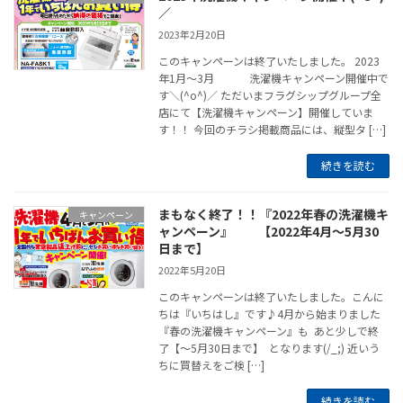
／
2023年2月20日
このキャンペーンは終了いたしました。 2023
年1月～3月 洗濯機キャンペーン開催中で
す＼(^o^)／ ただいまフラグシップグループ全
店にて【洗濯機キャンペーン】開催していま
す！！ 今回のチラシ掲載商品には、縦型タ […]
続きを読む
まもなく終了！！『2022年春の洗濯機キ
キャンペーン
ャンペーン』 【2022年4月～5月30
日まで】
2022年5月20日
このキャンペーンは終了いたしました。こんに
ちは『いちはし』です♪4月から始まりました
『春の洗濯機キャンペーン』も あと少しで終
了【～5月30日まで】 となります(/_;) 近いう
ちに買替えをご検 […]
続きを読む