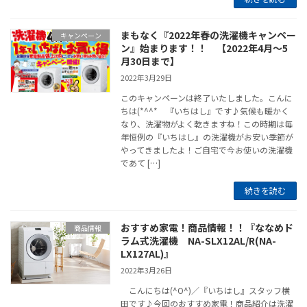
まもなく『2022年春の洗濯機キャンペー
キャンペーン
ン』始まります！！ 【2022年4月～5
月30日まで】
2022年3月29日
このキャンペーンは終了いたしました。こんに
ちは(*^^* 『いちはし』です♪気候も暖かく
なり、洗濯物がよく乾きますね！この時期は毎
年恒例の『いちはし』の洗濯機がお安い季節が
やってきましたよ！ご自宅で今お使いの洗濯機
であて […]
続きを読む
おすすめ家電！商品情報！！『ななめド
商品情報
ラム式洗濯機 NA-SLX12AL/R(NA-
LX127AL)』
2022年3月26日
こんにちは(^O^)／『いちはし』スタッフ横
田です♪今回のおすすめ家電！商品紹介は洗濯