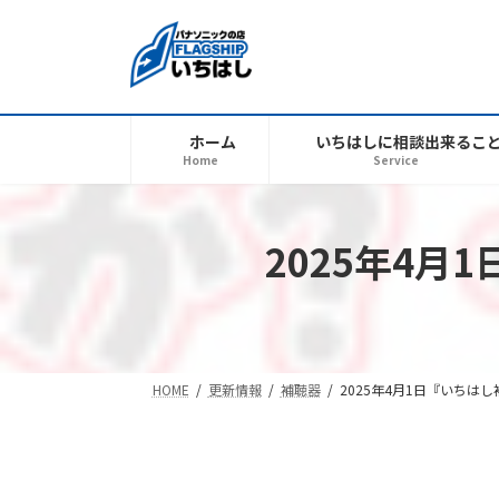
コ
ナ
ン
ビ
テ
ゲ
ン
ー
ツ
シ
ホーム
いちはしに相談出来るこ
へ
ョ
Home
Service
ス
ン
キ
に
ッ
移
2025年4
プ
動
HOME
更新情報
補聴器
2025年4月1日『いち