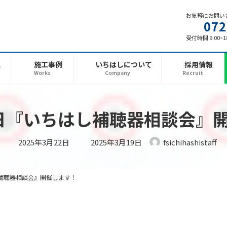
お気軽にお問い
072
受付時間 9:00~
と
施工事例
いちはしについて
採用情報
Works
Company
Recruit
月1日『いちはし補聴器相談会
最
2025年3月22日
2025年3月19日
fsichihashistaff
終
更
新
日
時
はし補聴器相談会』開催します！
: