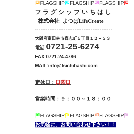
🏁
FLAGSHIP
🏁
FLAGSHIP
🏁
FLAGSHIP
🏁
フ ラ グ シ ッ プ い ち は し
株式会社 よつばLifeCreate
-------------------------------------------
大阪府富田林市喜志町５丁目１２－３３
0721-25-6274
電話:
FAX:0721-24-4786
MAIL:info@fsichihashi.com
定休日：
日曜日
営業時間：９：００～１８：００
🏁
FLAGSHIP
🏁
FLAGSHIP
🏁
FLAGSHIP
🏁
お気軽に、お問い合わせ下さい！！