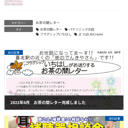
お茶の間レター
カテゴリー
お茶の間レター
パナソニックの店
タグ
フラグシップいちはし
よつばLifeCreate
前の記事
2023年6月 お茶の間レター完成しました
2023年6月2日
次の記事