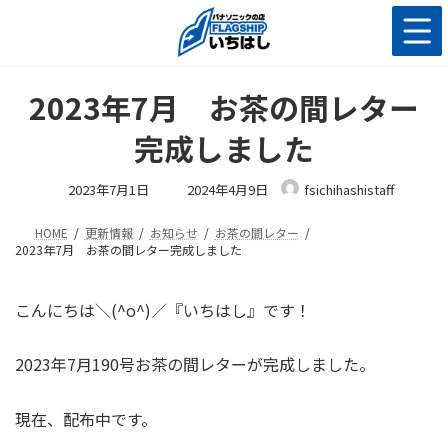
コ
ナ
ン
ビ
テ
ゲ
ン
ー
ツ
シ
2023年7月 お茶の間レター
へ
ョ
ス
ン
完成しました
キ
に
ッ
移
最
2023年7月1日
2024年4月9日
fsichihashistaff
終
プ
動
更
新
HOME
更新情報
お知らせ
お茶の間レター
日
時
2023年7月 お茶の間レター完成しました
:
こんにちは＼(^o^)／『いちはし』です！
2023年7月190号お茶の間レターが完成しました。
現在、配布中です。