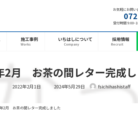
お気軽にお問い
072
受付時間 9:00~
と
施工事例
いちはしについて
採用情報
Works
Company
Recruit
2年2月 お茶の間レター完成
最
2022年2月1日
2024年5月29日
fsichihashistaff
終
更
新
日
時
22年2月 お茶の間レター完成しました
: