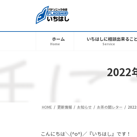
コ
ナ
ン
ビ
テ
ゲ
ン
ー
ツ
シ
ホーム
いちはしに相談出来るこ
へ
ョ
Home
Service
ス
ン
キ
に
ッ
移
202
プ
動
HOME
更新情報
お知らせ
お茶の間レター
20
こんにちは＼(^o^)／『いちはし』です！