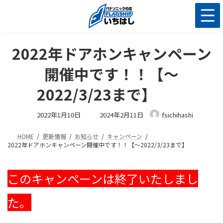
コ
ナ
ン
ビ
テ
ゲ
ン
ー
ツ
シ
2022年ドアホンキャンペーン
へ
ョ
ス
ン
開催中です！！【～
キ
に
ッ
移
2022/3/23まで】
プ
動
最
2022年1月10日
2024年2月11日
fsichihashi
終
更
新
HOME
更新情報
お知らせ
キャンペーン
日
時
2022年ドアホンキャンペーン開催中です！！【～2022/3/23まで】
:
このキャンペーンは終了いたしまし
た。