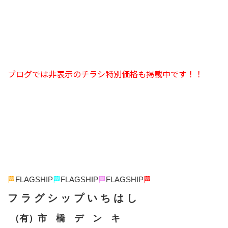
ブログでは非表示のチラシ特別価格も掲載中です！！
🏁
FLAGSHIP
🏁
FLAGSHIP
🏁
FLAGSHIP
🏁
フ ラ グ シ ッ プ い ち は し
（有）市 橋 デ ン キ