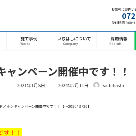
お気軽にお問い
072
受付時間 9:00~
と
施工事例
いちはしについて
採用情報
Works
Company
Recruit
キャンペーン開催中です！！【～
最
2021年1月8日
2024年2月11日
fsichihashi
終
更
新
日
時
年ドアホンキャンペーン開催中です！！【～2020/３/20】
:
です！！