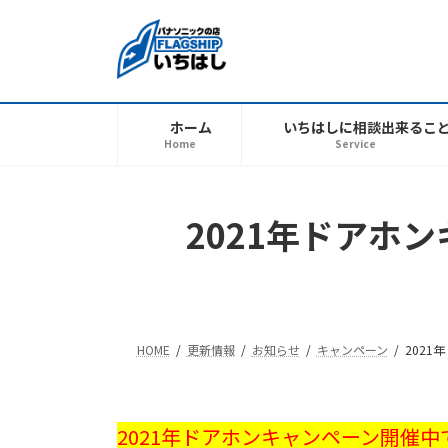
コ
ナ
ン
ビ
テ
ゲ
ン
ー
ツ
シ
ホーム
いちはしに相談出来るこ
へ
ョ
Home
Service
ス
ン
キ
に
ッ
移
2021年ドアホン
プ
動
HOME
更新情報
お知らせ
キャンペーン
2021
2021年ドアホンキャンペーン開催中