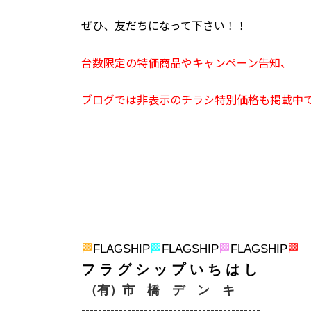
ぜひ、友だちになって下さい！！
台数限定の特価商品やキャンペーン告知、
ブログでは非表示のチラシ特別価格も掲載中
🏁
FLAGSHIP
🏁
FLAGSHIP
🏁
FLAGSHIP
🏁
フ ラ グ シ ッ プ い ち は し
（有）市 橋 デ ン キ
-------------------------------------------