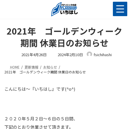
コ
ナ
ン
ビ
テ
ゲ
ン
ー
ツ
シ
2021年 ゴールデンウィーク
へ
ョ
ス
ン
期間 休業日のお知らせ
キ
に
ッ
移
最
2021年4月26日
2024年2月10日
fsichihashi
終
プ
動
更
新
HOME
更新情報
お知らせ
日
時
2021年 ゴールデンウィーク期間 休業日のお知らせ
:
こんにちは～『いちはし』です(^o^)
２０２０年５月２日～６日の５日間、
下記のとおり休業させて頂きます。