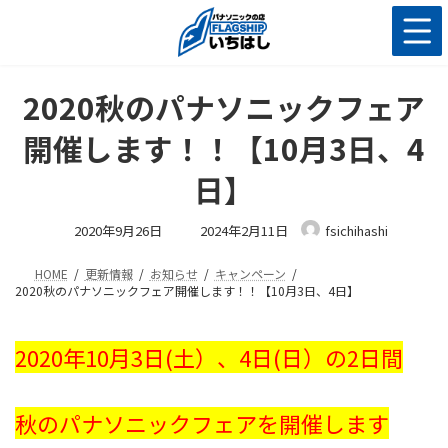
コ
ナ
ン
ビ
テ
ゲ
ン
ー
ツ
シ
2020秋のパナソニックフェア
へ
ョ
ス
ン
開催します！！【10月3日、4
キ
に
ッ
移
日】
プ
動
最
2020年9月26日
2024年2月11日
fsichihashi
終
更
新
HOME
更新情報
お知らせ
キャンペーン
日
時
2020秋のパナソニックフェア開催します！！【10月3日、4日】
:
2020年10月3日(土）、4日(日）の2日間
秋のパナソニックフェアを開催します