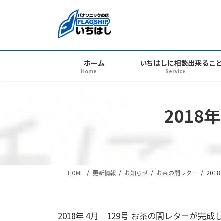
コ
ナ
ン
ビ
テ
ゲ
ン
ー
ツ
シ
ホーム
いちはしに相談出来るこ
へ
ョ
Home
Service
ス
ン
キ
に
ッ
移
201
プ
動
HOME
更新情報
お知らせ
お茶の間レター
20
2018年 4月 129号 お茶の間レターが完