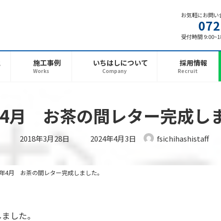
お気軽にお問い
072
受付時間 9:00~
と
施工事例
いちはしについて
採用情報
Works
Company
Recruit
8年4月 お茶の間レター完成し
最
2018年3月28日
2024年4月3日
fsichihashistaff
終
更
新
日
時
18年4月 お茶の間レター完成しました。
:
成しました。