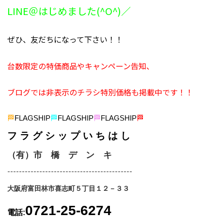
LINE＠はじめました(^O^)／
ぜひ、友だちになって下さい！！
台数限定の特価商品やキャンペーン告知、
ブログでは非表示のチラシ特別価格も掲載中です！！
🏁
FLAGSHIP
🏁
FLAGSHIP
🏁
FLAGSHIP
🏁
フ ラ グ シ ッ プ い ち は し
（有）市 橋 デ ン キ
-------------------------------------------
大阪府富田林市喜志町５丁目１２－３３
0721-25-6274
電話: