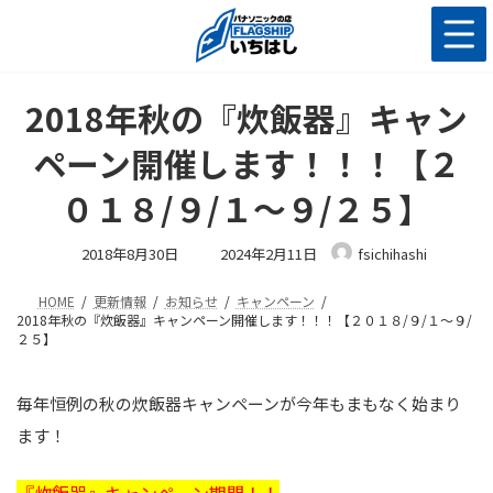
コ
ナ
ン
ビ
テ
ゲ
ン
ー
ツ
シ
2018年秋の『炊飯器』キャン
へ
ョ
ス
ン
ペーン開催します！！！【２
キ
に
ッ
移
０１８/９/１～９/２５】
プ
動
最
2018年8月30日
2024年2月11日
fsichihashi
終
更
新
HOME
更新情報
お知らせ
キャンペーン
日
時
2018年秋の『炊飯器』キャンペーン開催します！！！【２０１８/９/１～９/
:
２５】
毎年恒例の秋の炊飯器キャンペーンが今年もまもなく始まり
ます！