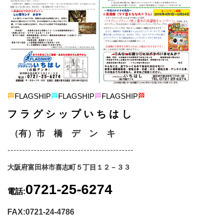
🏁
FLAGSHIP
🏁
FLAGSHIP
🏁
FLAGSHIP
🏁
フ ラ グ シ ッ プ い ち は し
（有）市 橋 デ ン キ
-------------------------------------------
大阪府富田林市喜志町５丁目１２－３３
0721-25-6274
電話:
FAX:0721-24-4786