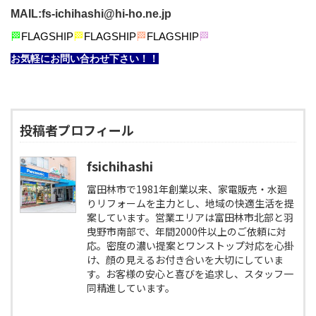
MAIL:fs-ichihashi@hi-ho.ne.jp
🏁
FLAGSHIP
🏁
FLAGSHIP
🏁
FLAGSHIP
🏁
お気軽にお問い合わせ下さい！！
投稿者プロフィール
fsichihashi
富田林市で1981年創業以来、家電販売・水廻
りリフォームを主力とし、地域の快適生活を提
案しています。営業エリアは富田林市北部と羽
曳野市南部で、年間2000件以上のご依頼に対
応。密度の濃い提案とワンストップ対応を心掛
け、顔の見えるお付き合いを大切にしていま
す。お客様の安心と喜びを追求し、スタッフ一
同精進しています。