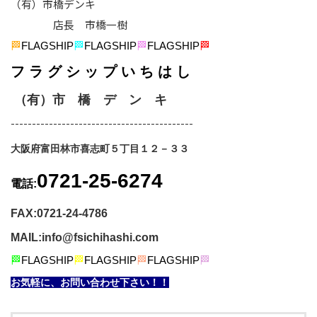
（有）市橋デンキ
店長 市橋一樹
🏁
FLAGSHIP
🏁
FLAGSHIP
🏁
FLAGSHIP
🏁
フ ラ グ シ ッ プ い ち は し
（有）市 橋 デ ン キ
-------------------------------------------
大阪府富田林市喜志町５丁目１２－３３
0721-25-6274
電話:
FAX:0721-24-4786
MAIL:info@fsichihashi.com
🏁
FLAGSHIP
🏁
FLAGSHIP
🏁
FLAGSHIP
🏁
お気軽に、お問い合わせ下さい！！