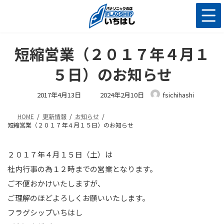
コ
ナ
ン
ビ
テ
ゲ
ン
ー
ツ
シ
短縮営業（２０１７年４月１
へ
ョ
ス
ン
５日）のお知らせ
キ
に
ッ
移
最
2017年4月13日
2024年2月10日
fsichihashi
終
プ
動
更
新
HOME
更新情報
お知らせ
日
時
短縮営業（２０１７年４月１５日）のお知らせ
:
２０１７年４月１５日（土）は
社内行事の為１２時までの営業となります。
ご不便おかけいたしますが、
ご理解のほどよろしくお願いいたします。
フラグシップいちはし