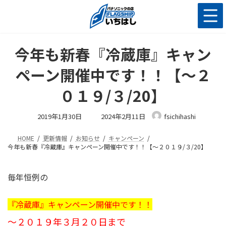
コ
ナ
ン
ビ
テ
ゲ
ン
ー
ツ
シ
今年も新春『冷蔵庫』キャン
へ
ョ
ス
ン
ペーン開催中です！！【～２
キ
に
ッ
移
０１９/３/20】
プ
動
最
2019年1月30日
2024年2月11日
fsichihashi
終
更
新
HOME
更新情報
お知らせ
キャンペーン
日
時
今年も新春『冷蔵庫』キャンペーン開催中です！！【～２０１９/３/20】
:
毎年恒例の
『冷蔵庫』キャンペーン開催中です！！
～２０１９年３月２０日まで