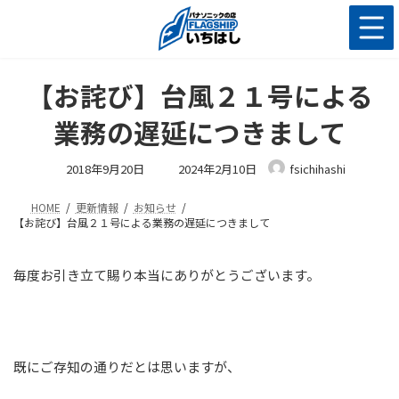
コ
ナ
ン
ビ
テ
ゲ
ン
ー
ツ
シ
【お詫び】台風２１号による
へ
ョ
ス
ン
業務の遅延につきまして
キ
に
ッ
移
最
2018年9月20日
2024年2月10日
fsichihashi
終
プ
動
更
新
HOME
更新情報
お知らせ
日
時
【お詫び】台風２１号による業務の遅延につきまして
:
毎度お引き立て賜り本当にありがとうございます。
既にご存知の通りだとは思いますが、