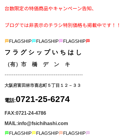
台数限定の特価商品やキャンペーン告知、
ブログでは非表示のチラシ特別価格も掲載中です！！
🏁
FLAGSHIP
🏁
FLAGSHIP
🏁
FLAGSHIP
🏁
フ ラ グ シ ッ プ い ち は し
（有）市 橋 デ ン キ
-------------------------------------------
大阪府富田林市喜志町５丁目１２－３３
0721-25-6274
電話:
FAX:0721-24-4786
MAIL:info@fsichihashi.com
🏁
FLAGSHIP
🏁
FLAGSHIP
🏁
FLAGSHIP
🏁